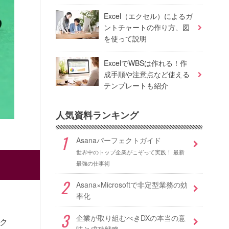
Excel（エクセル）によるガ
ントチャートの作り方、図
を使って説明
ExcelでWBSは作れる！作
成手順や注意点など使える
テンプレートも紹介
人気資料ランキング
Asanaパーフェクトガイド
世界中のトップ企業がこぞって実践！ 最新
最強の仕事術
Asana×Microsoftで非定型業務の効
率化
企業が取り組むべきDXの本当の意
ク
味と成功戦略