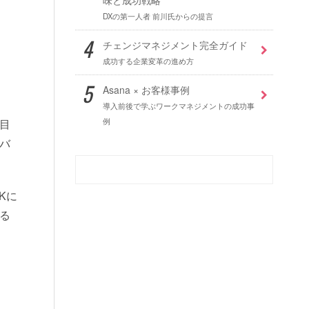
DXの第一人者 前川氏からの提言
チェンジマネジメント完全ガイド
成功する企業変革の進め方
Asana × お客様事例
導入前後で学ぶワークマネジメントの成功事
例
目
バ
Kに
る