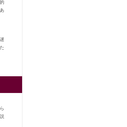
的
あ
遅
た
ら
説