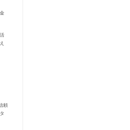
金
活
え
信頼
タ