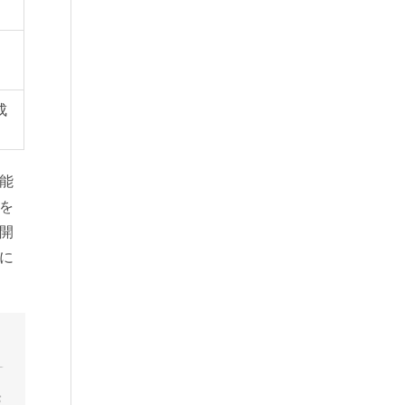
）
成
能
を
開
に