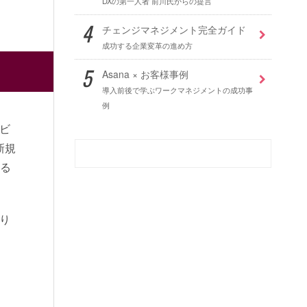
DXの第一人者 前川氏からの提言
チェンジマネジメント完全ガイド
成功する企業変革の進め方
Asana × お客様事例
導入前後で学ぶワークマネジメントの成功事
例
ビ
新規
ける
り