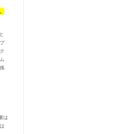
、
と
プ
ク
ム
係
者は
は