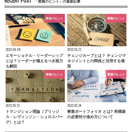
RECENT POST
「業務のヒント」の最新記事
業務のヒント
業務のヒント
2022.06.08
2022.05.12
エモーショナル・リーダーシップ
チェンジカーブとは？ チェンジマ
とは？リーダーが備えるべき能力
ネジメントとの関係と活用する場
も解説
面
業務のヒント
業務のヒント
2022.05.13
2022.05.24
トランジション理論（ブリッジ
事業ポートフォリオ とは? 再構築
ス・レヴィンソン・シュロスバー
の必要性や進め方について
グ）とは？