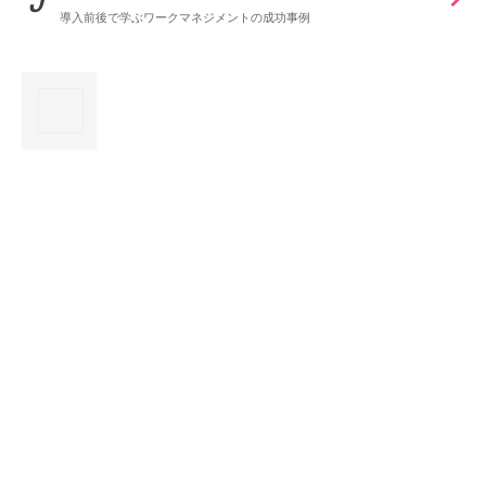
導入前後で学ぶワークマネジメントの成功事例
×