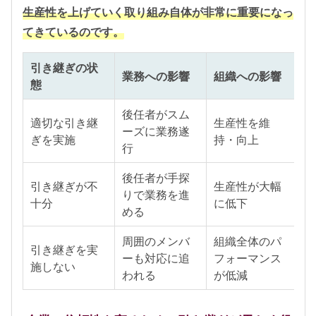
生産性を上げていく取り組み自体が非常に重要になっ
てきているのです。
引き継ぎの状
業務への影響
組織への影響
態
後任者がスム
適切な引き継
生産性を維
ーズに業務遂
ぎを実施
持・向上
行
後任者が手探
引き継ぎが不
生産性が大幅
りで業務を進
十分
に低下
める
周囲のメンバ
組織全体のパ
引き継ぎを実
ーも対応に追
フォーマンス
施しない
われる
が低減