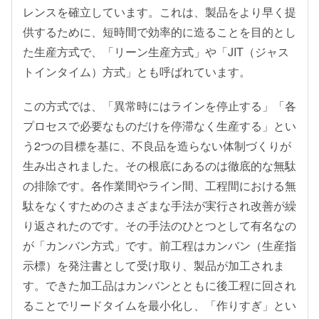
レンスを確立しています。これは、製品をより早く提
供するために、短時間で効率的に造ることを目的とし
た生産方式で、「リーン生産方式」や「JIT（ジャス
トインタイム）方式」とも呼ばれています。
この方式では、「異常時にはラインを停止する」「各
プロセスで必要なものだけを停滞なく生産する」とい
う2つの目標を基に、不良品を造らない体制づくりが
生み出されました。その根底にあるのは徹底的な無駄
の排除です。各作業間やライン間、工程間における無
駄をなくすためのさまざまな手法が実行され改善が繰
り返されたのです。その手法のひとつとして有名なの
が「カンバン方式」です。前工程はカンバン（生産指
示標）を発注書として受け取り、製品が加工されま
す。できた加工品はカンバンとともに後工程に回され
ることでリードタイムを最小化し、「作りすぎ」とい