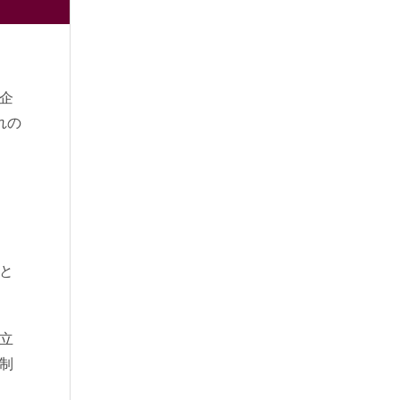
企
れの
と
立
制