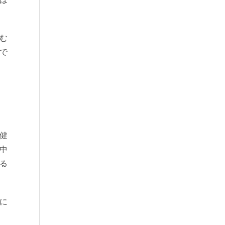
む
で
健
中
る
に