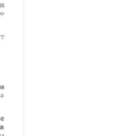
就
や
で
練
ネ
者
象
は