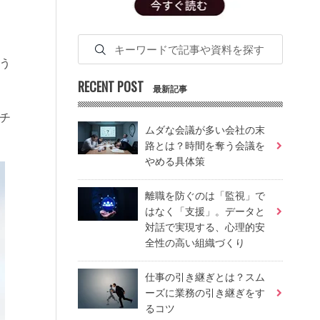
う
RECENT POST
最新記事
チ
ムダな会議が多い会社の末
路とは？時間を奪う会議を
やめる具体策
離職を防ぐのは「監視」で
はなく「支援」。データと
対話で実現する、心理的安
全性の高い組織づくり
仕事の引き継ぎとは？スム
ーズに業務の引き継ぎをす
るコツ