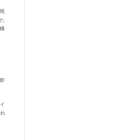
視
た
構
即
サイ
られ