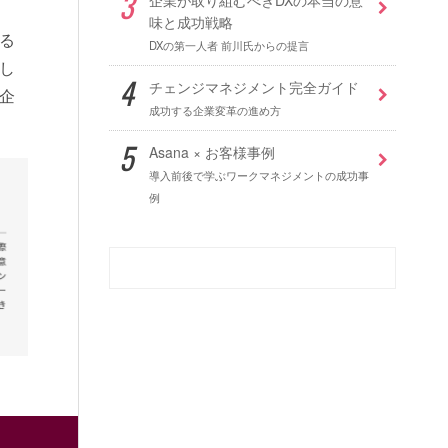
味と成功戦略
る
DXの第一人者 前川氏からの提言
し
チェンジマネジメント完全ガイド
企
成功する企業変革の進め方
Asana × お客様事例
導入前後で学ぶワークマネジメントの成功事
例