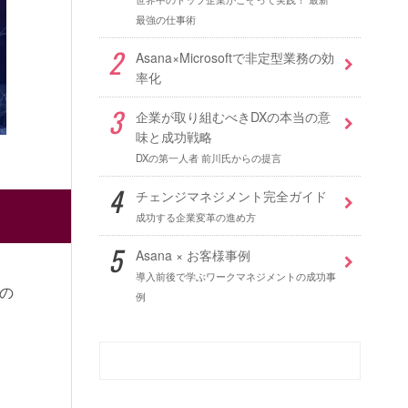
最強の仕事術
Asana×Microsoftで非定型業務の効
率化
企業が取り組むべきDXの本当の意
味と成功戦略
DXの第一人者 前川氏からの提言
チェンジマネジメント完全ガイド
成功する企業変革の進め方
Asana × お客様事例
導入前後で学ぶワークマネジメントの成功事
の
例