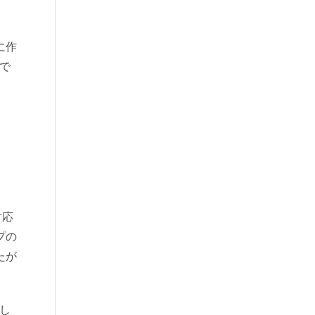
に作
で
対応
プの
たが
し