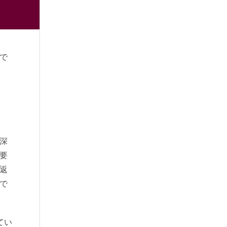
で
深
要
返
で
てい