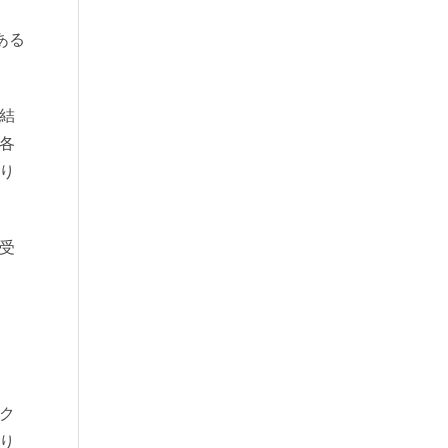
ある
結
各
り
受
ク
り