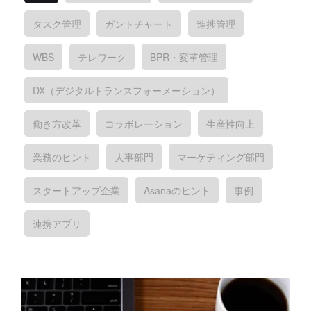
タスク管理
ガントチャート
進捗管理
WBS
テレワーク
BPR・変革管理
DX（デジタルトランスフォーメーション）
働き方改革
コラボレーション
生産性向上
業務のヒント
人事部門
マーケティング部門
スタートアップ企業
Asanaのヒント
事例
連携アプリ