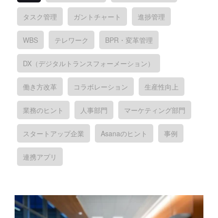
タスク管理
ガントチャート
進捗管理
WBS
テレワーク
BPR・変革管理
DX（デジタルトランスフォーメーション）
働き方改革
コラボレーション
生産性向上
業務のヒント
人事部門
マーケティング部門
スタートアップ企業
Asanaのヒント
事例
連携アプリ