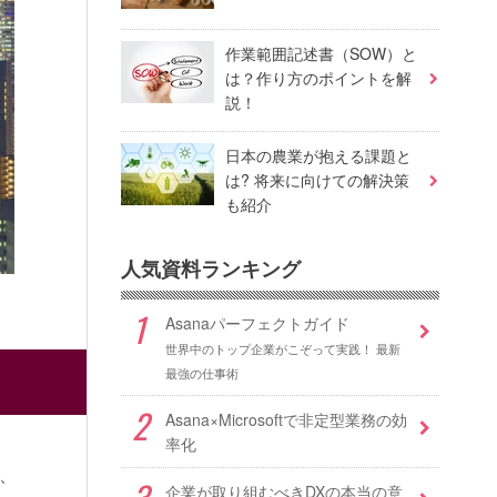
作業範囲記述書（SOW）と
は？作り方のポイントを解
説！
日本の農業が抱える課題と
は? 将来に向けての解決策
も紹介
人気資料ランキング
Asanaパーフェクトガイド
世界中のトップ企業がこぞって実践！ 最新
最強の仕事術
Asana×Microsoftで非定型業務の効
率化
、
企業が取り組むべきDXの本当の意