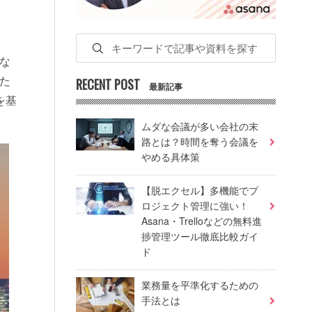
な
た
RECENT POST
最新記事
を基
ムダな会議が多い会社の末
路とは？時間を奪う会議を
やめる具体策
【脱エクセル】多機能でプ
ロジェクト管理に強い！
Asana・Trelloなどの無料進
捗管理ツール徹底比較ガイ
ド
業務量を平準化するための
手法とは