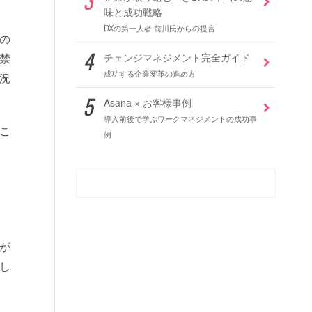
味と成功戦略
DXの第一人者 前川氏からの提言
の
禁
チェンジマネジメント完全ガイド
成功する企業変革の進め方
況
Asana × お客様事例
導入前後で学ぶワークマネジメントの成功事
こ
例
が
し