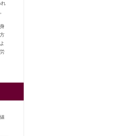
われ
。
身
方
よ
労
値