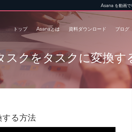
Asana を動画
トップ
Asanaとは
資料ダウンロード
ブログ
゙タスクをタスクに変換す
換する方法