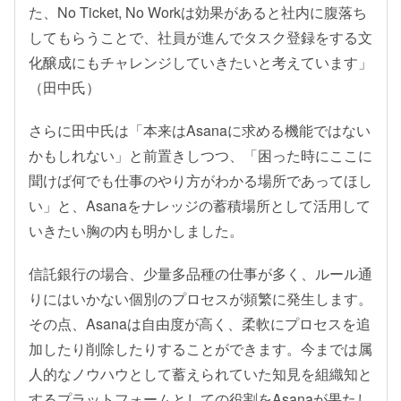
た、No Ticket, No Workは効果があると社内に腹落ち
してもらうことで、社員が進んでタスク登録をする文
化醸成にもチャレンジしていきたいと考えています」
（田中氏）
さらに田中氏は「本来はAsanaに求める機能ではない
かもしれない」と前置きしつつ、「困った時にここに
聞けば何でも仕事のやり方がわかる場所であってほし
い」と、Asanaをナレッジの蓄積場所として活用して
いきたい胸の内も明かしました。
信託銀行の場合、少量多品種の仕事が多く、ルール通
りにはいかない個別のプロセスが頻繁に発生します。
その点、Asanaは自由度が高く、柔軟にプロセスを追
加したり削除したりすることができます。今までは属
人的なノウハウとして蓄えられていた知見を組織知と
するプラットフォームとしての役割をAsanaが果たし