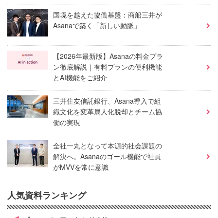
国境を越えた協働基盤：商船三井が
Asanaで築く「新しい動脈」
【2026年最新版】Asanaの料金プラ
ン徹底解説｜有料プランの便利機能
とAI機能をご紹介
三井住友信託銀行、Asana導入で組
織文化を変革属人化脱却とチーム協
働の実現
全社一丸となって本源的社会課題の
解決へ。Asanaのゴール機能で社員
がMVVを常に意識
人気資料ランキング