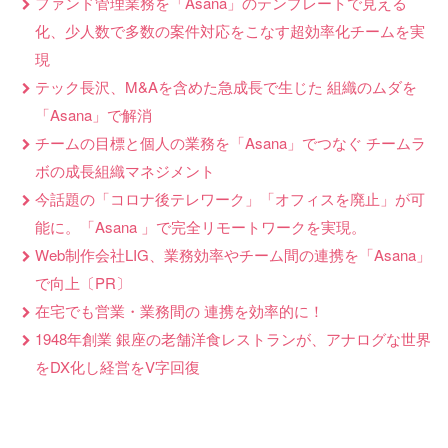
ファンド管理業務を「Asana」のテンプレートで見える
化、少人数で多数の案件対応をこなす超効率化チームを実
現
テック長沢、M&Aを含めた急成長で生じた 組織のムダを
「Asana」で解消
チームの目標と個人の業務を「Asana」でつなぐ チームラ
ボの成長組織マネジメント
今話題の「コロナ後テレワーク」「オフィスを廃止」が可
能に。「Asana 」で完全リモートワークを実現。
Web制作会社LIG、業務効率やチーム間の連携を「Asana」
で向上〔PR〕
在宅でも営業・業務間の 連携を効率的に！
1948年創業 銀座の老舗洋食レストランが、アナログな世界
をDX化し経営をV字回復