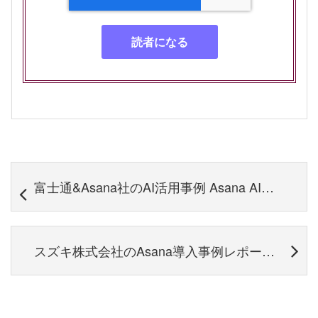
富士通&Asana社のAI活用事例 Asana AIで効率化を超える変革を実現
スズキ株式会社のAsana導入事例レポート｜管理者として社内活用を定着させた方法とは？