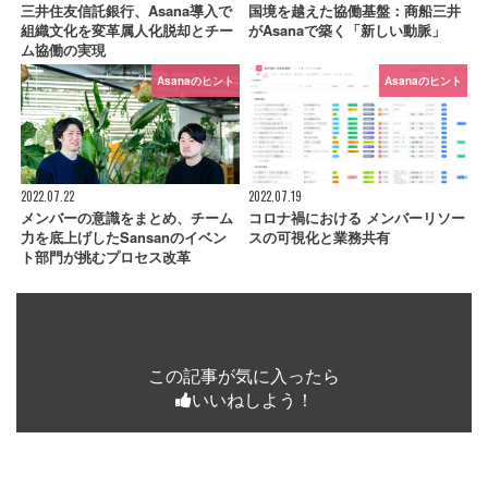
三井住友信託銀行、Asana導入で
国境を越えた協働基盤：商船三井
組織文化を変革属人化脱却とチー
がAsanaで築く「新しい動脈」
ム協働の実現
Asanaのヒント
Asanaのヒント
2022.07.22
2022.07.19
メンバーの意識をまとめ、チーム
コロナ禍における メンバーリソー
力を底上げしたSansanのイベン
スの可視化と業務共有
ト部門が挑むプロセス改革
この記事が気に入ったら
いいねしよう！