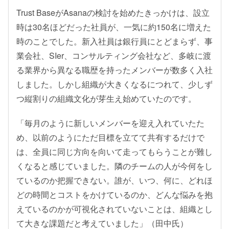
Trust BaseがAsanaの検討を始めたきっかけは、設立
時は30名ほどだった社員が、一気に約150名に増えた
時のことでした。新入社員は銀行員にとどまらず、事
業会社、SIer、コンサルティング会社など、多岐に渡
る業界から異なる職歴を持ったメンバーが数多く入社
しました。しかし組織が大きくなるにつれて、少しず
つ縦割りの組織文化が芽生え始めていたのです。
「毎月のように新しいメンバーを迎え入れていたた
め、以前のようにただ目標を立てて共有するだけで
は、全員に同じ方向を向いて走ってもらうことが難し
くなると感じていました。隣のチームの人が今何をし
ているのか把握できない。誰が、いつ、何に、どれほ
どの時間とコストをかけているのか、どんな悩みを抱
えているのかが可視化されていないことは、組織とし
て大きな課題だと考えていました」（田中氏）