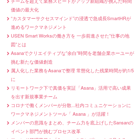
チームを超えて業務スピードがアップ新組織が挑んだ時間
価値の最大化
“カスタマーサクセスマインド”の浸透で急成長SmartHRが
進めるワークマネジメント
USEN Smart Worksの働き方を 一歩前進させた”仕事の地
図”とは
Asanaでクリエイティブな”余白”時間を老舗企業ホーユーが
挑む新たな価値創造
属人化した業務をAsanaで整理 常態化した残業時間が約1/5
に
リモートワーク下で真価を実証「Asana」活用で高い成果
を出す新規事業チーム
コロナで働くメンバーが分散...社内コミュニケーションに
ワークマネジメントツール「 Asana 」が活躍！
メンバーの意識をまとめ、チーム力を底上げしたSansanの
イベント部門が挑むプロセス改革