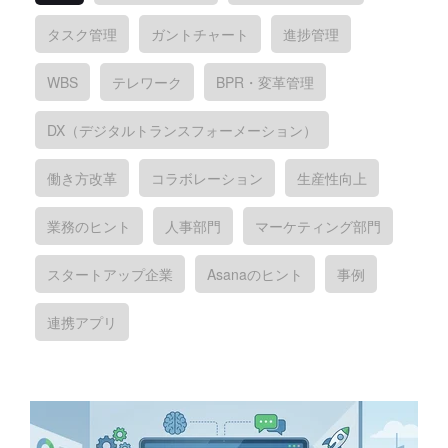
タスク管理
ガントチャート
進捗管理
WBS
テレワーク
BPR・変革管理
DX（デジタルトランスフォーメーション）
働き方改革
コラボレーション
生産性向上
業務のヒント
人事部門
マーケティング部門
スタートアップ企業
Asanaのヒント
事例
連携アプリ