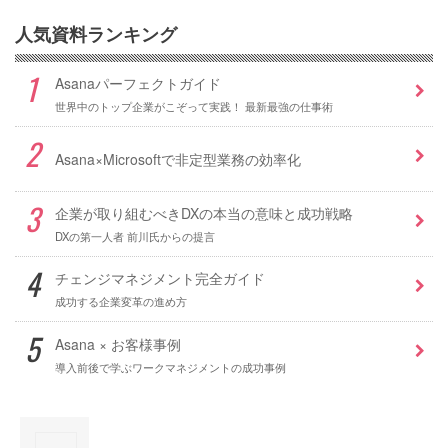
人気資料ランキング
Asanaパーフェクトガイド
世界中のトップ企業がこぞって実践！ 最新最強の仕事術
Asana×Microsoftで非定型業務の効率化
企業が取り組むべきDXの本当の意味と成功戦略
DXの第一人者 前川氏からの提言
チェンジマネジメント完全ガイド
成功する企業変革の進め方
Asana × お客様事例
導入前後で学ぶワークマネジメントの成功事例
×