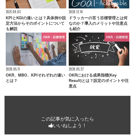
2021.09.03
2020.12.14
KPIとKGIの違いとは？具体例や設
ドラッカーの言う目標管理とは何
定方法からそのポイントについて
なのか？導入のメリットや注意点
も解説
も紹介
OKR・目標管理
OKR・目標管理
2020.05.11
2020.05.27
OKR、MBO、KPIそれぞれの違い
OKRにおける成果指標(Key
とは？
Result)とは？設定のポイントや注
意点
この記事が気に入ったら
いいねしよう！