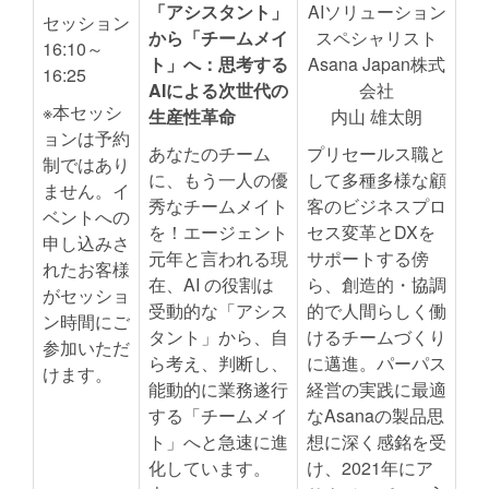
「アシスタント」
AIソリューション
セッション
から「チームメイ
スペシャリスト
16:10～
ト」へ：思考する
Asana Japan株式
16:25
AIによる次世代の
会社
※本セッシ
生産性革命
内山 雄太朗
ョンは予約
あなたのチーム
プリセールス職と
制ではあり
に、もう一人の優
して多種多様な顧
ません。イ
秀なチームメイト
客のビジネスプロ
ベントへの
を！エージェント
セス変革とDXを
申し込みさ
元年と言われる現
サポートする傍
れたお客様
在、AI の役割は
ら、創造的・協調
がセッショ
受動的な「アシス
的で人間らしく働
ン時間にご
タント」から、自
けるチームづくり
参加いただ
ら考え、判断し、
に邁進。パーパス
けます。
能動的に業務遂行
経営の実践に最適
する「チームメイ
なAsanaの製品思
ト」へと急速に進
想に深く感銘を受
化しています。
け、2021年にア