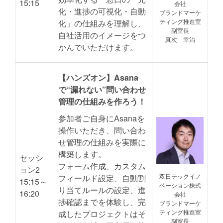
15:15
会社
化・進捗の可視化・自動
ブランドマーケ
ティング推進室
化」の仕組みを理解し、
副室長
自社活用のイメージをつ
真次 幸治
かんでいただけます。
【ハンズオン】Asana
で“漏れない”問い合わせ
管理の仕組みを作ろう！
参加者ご自身にAsanaを
操作いただき、問い合わ
せ管理の仕組みを実際に
構築します。
セッシ
フォーム作成、カスタム
ョン2
双日テックイノ
フィールド設定、自動割
15:15～
ベーション株式
り当てルールの設定、進
16:20
会社
捗確認までを体験し、完
ブランドマーケ
ティング推進室
成したプロジェクトはそ
副室長