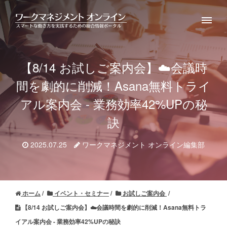
【8/14 お試しご案内会】☁️会議時
間を劇的に削減！Asana無料トライ
アル案内会 - 業務効率42%UPの秘
訣
2025.07.25
ワークマネジメント オンライン編集部
ホーム
イベント・セミナー
お試しご案内会
【8/14 お試しご案内会】☁️会議時間を劇的に削減！Asana無料トラ
イアル案内会 - 業務効率42%UPの秘訣