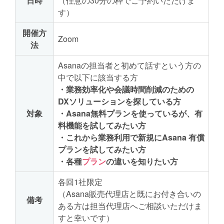
日時
（任意の30分の枠でご予約いただけま
す）
開催方
Zoom
法
Asanaの担当者と初めて話すという方の
中で以下に該当する方
・業務効率化や会議時間削減のための
DXソリューションを探している方
対象
・Asana無料プランを使っているが、有
料機能を試してみたい方
・これから業務利用で新規にAsana 有償
プランを試してみたい方
・各種
プラン
の違いを知りたい方
各回1社限定
（Asana販売代理店と既にお付き合いの
備考
ある方は担当代理店へご相談いただけま
すと幸いです）