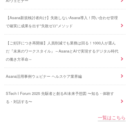
AIウェビナー
【Asana新規検討者向け】失敗しないAsana導入！問い合わせ管理
で確実に成果を出す"失敗ゼロ"メソッド
【ご好評につき再開催】人員削減でも業務は回る！1000人が選ん
だ『未来のワークスタイル』～AsanaとAIで実現するデジタル時代
の働き方革命～
Asana活用事例ウェビナー ヘルスケア業界編
STech I Forum 2025 先駆者と創るAI未来予想図 〜知る・体験す
る・対話する〜
一覧はこちら