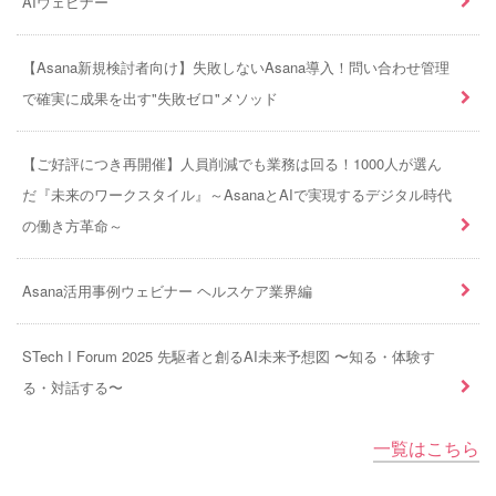
AIウェビナー
【Asana新規検討者向け】失敗しないAsana導入！問い合わせ管理
で確実に成果を出す"失敗ゼロ"メソッド
【ご好評につき再開催】人員削減でも業務は回る！1000人が選ん
だ『未来のワークスタイル』～AsanaとAIで実現するデジタル時代
の働き方革命～
Asana活用事例ウェビナー ヘルスケア業界編
STech I Forum 2025 先駆者と創るAI未来予想図 〜知る・体験す
る・対話する〜
一覧はこちら