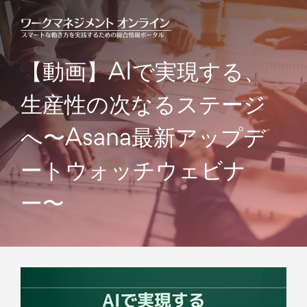
【動画】AIで実現する、
生産性の次なるステージ
へ
〜Asana最新アップデ
ートウォッチウェビナ
ー〜