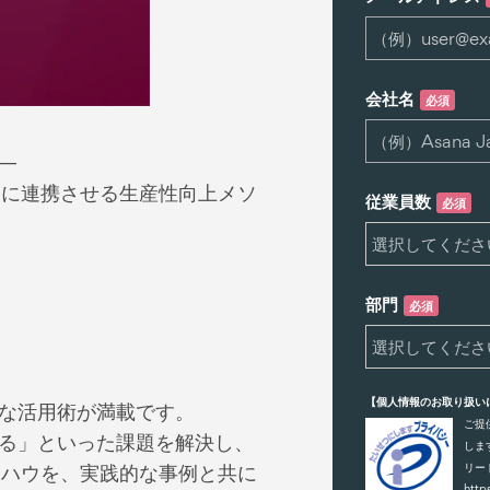
会社名
必須
—
ムレスに連携させる生産性向上メソ
従業員数
必須
部門
必須
【個人情報のお取り扱い
な活用術が満載です。
ご提
る」といった課題を解決し、
しま
すノウハウを、実践的な事例と共に
リー
http