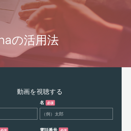
naの活用法
動画を視聴する
名
必須
電話番号
必須
必須