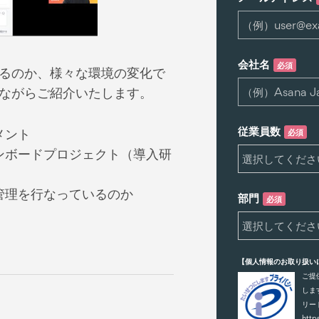
会社名
必須
ているのか、様々な環境の変化で
ながらご紹介いたします。
従業員数
メント
必須
オンボードプロジェクト（導入研
管理を行なっているのか
部門
必須
【個人情報のお取り扱い
ご提
しま
リー
http